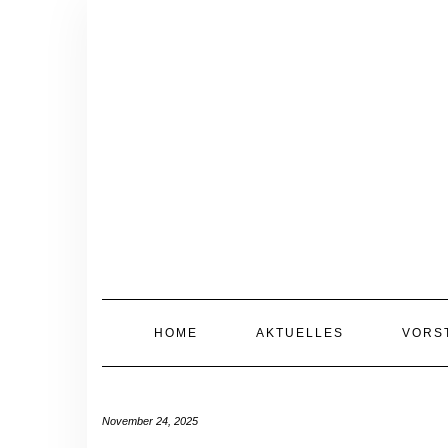
Skip
to
content
HOME
AKTUELLES
VORS
November 24, 2025