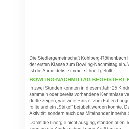
Die Siedlergemeinschaft Kohlberg-Röthenbach läd
der ersten Klasse zum Bowling-Nachmittag ein. Vi
ist die Anmeldeliste immer schnell gefüllt.
BOWLING-NACHMITTAG BEGEISTERT 
In zwei Stunden konnten in diesem Jahr 25 Kind
sammeln oder bereits vorhandene Kenntnisse vert
durfte zeigen, wie viele Pins er zum Fallen brin
rollte und ein „Strike!“ bejubelt werden konnte. 
Aktivität, sondern auch das Miteinander innerha
Damit die Energie nicht ausging, standen allen 
konnten die Kinder schnell neue Kraft tanken.