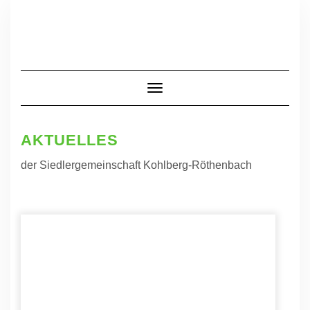
Skip
to
content
Toggle Navigation
AKTUELLES
der Siedlergemeinschaft Kohlberg-Röthenbach