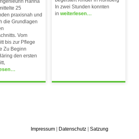
ingenieurin Hanna
In zwei Stunden konnten
ittelte 25
in
weiterlesen…
nden praxisnah und
ch die Grundlagen
en
chnitts. Vom
tt bis zur Pflege
e Zu Beginn
Häring den ersten
tt,
lesen…
Impressum
|
Datenschutz
|
Satzung