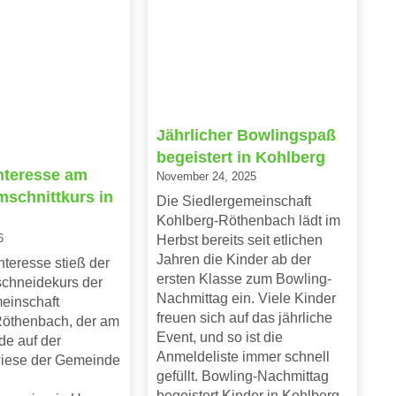
Jährlicher Bowlingspaß
begeistert in Kohlberg
nteresse am
November 24, 2025
schnittkurs in
Die Siedlergemeinschaft
Kohlberg-Röthenbach lädt im
6
Herbst bereits seit etlichen
Jahren die Kinder ab der
nteresse stieß der
ersten Klasse zum Bowling-
chneidekurs der
Nachmittag ein. Viele Kinder
einschaft
freuen sich auf das jährliche
öthenbach, der am
Event, und so ist die
e auf der
Anmeldeliste immer schnell
wiese der Gemeinde
gefüllt. Bowling-Nachmittag
begeistert Kinder in Kohlberg