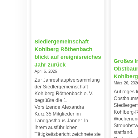
Siedlergemeinschaft
Kohlberg Röthenbach
blickt auf ereignisreiches
Großes I
Jahr zurück
Obstbaum
April 6, 2026
Kohlberg
Zur Jahreshauptversammlung
März 26, 202
der Siedlergemeinschaft
Auf reges I
Kohlberg Röthenbach e. V.
Obstbaums
begrüßte die 1.
Siedlergem
Vorsitzende Alexandra
Kohlberg-R
Kurz 35 Mitglieder im
Wochenend
Landgasthaus Janner. In
Streuobst
ihrem ausführlichen
stattfand.
Tätigkeitsbericht zeichnete sie